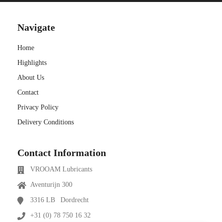
s kan de
e niet
Navigate
oneren.
ieken
Home
Highlights
ische
s worden
About Us
kt om
Contact
em
Privacy Policy
tie te
Delivery Conditions
elen over
drag van
zoeker op
Contact Information
site.
VROOAM Lubricants
ing
Aventurijn 300
ingcookies
3316 LB
Dordrecht
 gebruikt
+31 (0) 78 750 16 32
oekers te