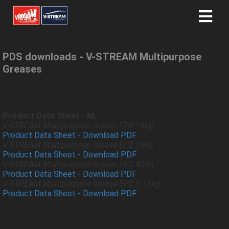
PDS downloads - V-STREAM Multipurpose
ngen
Greases
 policy
Product Data Sheet - NL
oneel
V-STREAM Multipurpose Grease EP0 18kg
Product Data Sheet - Download PDF
onele
V-STREAM Multipurpose Grease EP2 18kg
s zijn
Product Data Sheet - Download PDF
kelijk om
V-STREAM Multipurpose Grease EP2 400g
bsite te
Product Data Sheet - Download PDF
V-STREAM Multipurpose Grease EP2.5 18kg
ken. Ze
Product Data Sheet - Download PDF
 gebruikt
asisfuncties
der deze