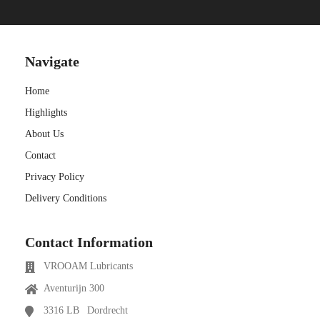
s kan de
e niet
oneren.
Navigate
ieken
Home
ische
s worden
Highlights
kt om
About Us
em
Contact
tie te
Privacy Policy
elen over
drag van
Delivery Conditions
zoeker op
site.
Contact Information
ing
VROOAM Lubricants
ingcookies
Aventurijn 300
 gebruikt
3316 LB
Dordrecht
oekers te