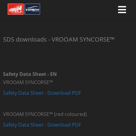
ngen
SDS downloads - VROOAM SYNCORSE™
 policy
oneel
Safety Data Sheet - EN
onele
VROOAM SYNCORSE™
s zijn
Safety Data Sheet - Download PDF
kelijk om
bsite te
ken. Ze
VROOAM SYNCORSE™ (red coloured)
 gebruikt
Safety Data Sheet - Download PDF
asisfuncties
der deze