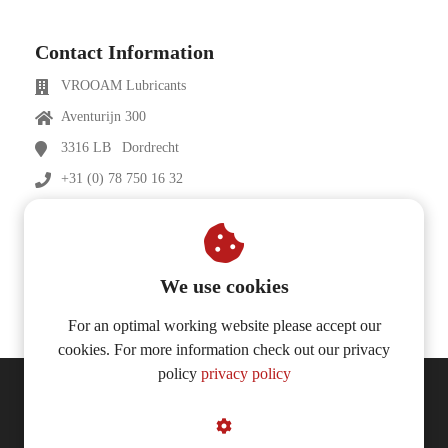
 op de
e. Hierdoor
Contact Information
 website-
VROOAM Lubricants
ren
nte
Aventurijn 300
enties
3316 LB
Dordrecht
gebaseerd
+31 (0) 78 750 16 32
 gedrag van
ezoeker.
info@vrooam-lubricants.com
vrooam-lubricants.com
uren
We use cookies
For an optimal working website please accept our
cookies. For more information check out our privacy
policy
privacy policy
© 2026 VROOAM Lubricants