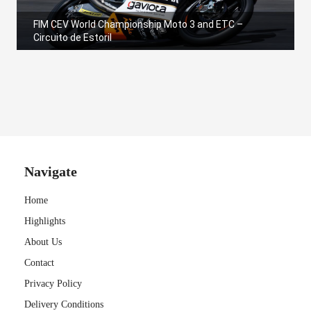
s kan de
e niet
FIM CEV World Championship Moto 3 and ETC –
Circuito de Estoril
oneren.
ieken
ische
s worden
kt om
em
tie te
Navigate
elen over
drag van
Home
zoeker op
Highlights
site.
About Us
ing
Contact
ingcookies
Privacy Policy
 gebruikt
Delivery Conditions
oekers te