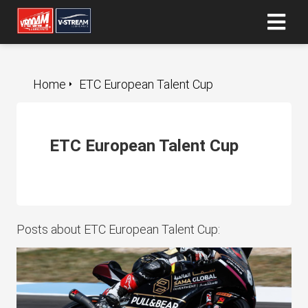
ngen
Home
ETC European Talent Cup
 policy
ETC European Talent Cup
oneel
onele
s zijn
kelijk om
Posts about ETC European Talent Cup:
bsite te
ken. Ze
 gebruikt
asisfuncties
der deze